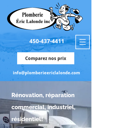
450-437-4411
Comparez nos prix
info@plomberieericlalonde.com
Rénovation, réparation
commercial, industriel,
résidentiel!